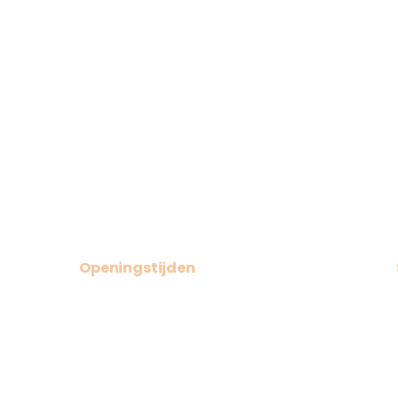
Openingstijden
ma–vr: 10u00 – 18u00
Woe: op afspraak
di + don: extra 19u00 – 21u30
(floaten)
za: 10u00 – 15u00