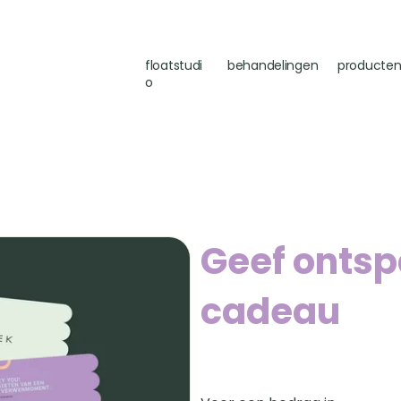
floatstudi
behandelingen
producte
o
Geef onts
cadeau