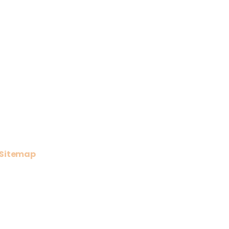
Sitemap
home
over ons
floatstudio
persoonlijke behandelingen
zelfzorgproducten