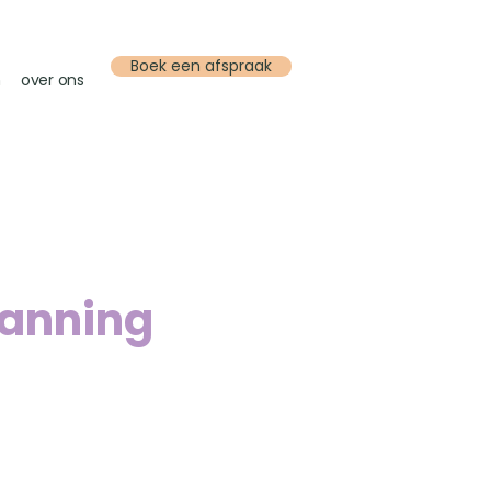
Boek een afspraak
n
over ons
panning