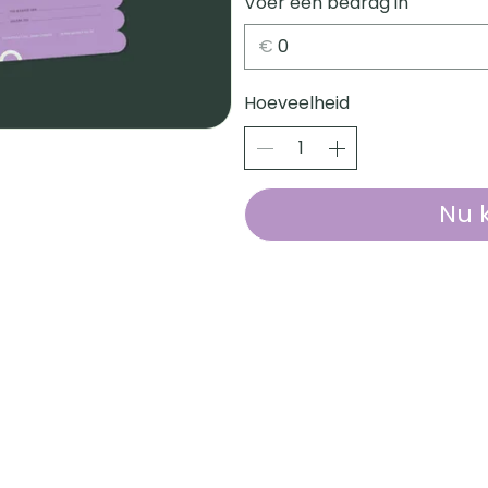
Voer een bedrag in
€
Hoeveelheid
Nu 