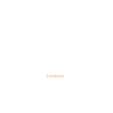
Contact
Kerkstraat 11/A
3560 Lummen
+32 498 85 22 70
info@magnefiek.be